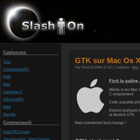
Catégories
GTK sur Mac Os 
Tout
Par FlUxIuS 2008-11-05 { Catégorie :
Mac
CommunautÃ©
PHP
Finit la galère
Mac
Même si les Mac OS
Langage C
C uniquement.
SÃ©curitÃ©
Cette actualité pr
Web
Depuis quelques te
Google
la librairie GTK.
Communauté
Mais maintenant tout change !
Pack PDCurses
Thumbsanda : WebThumbs