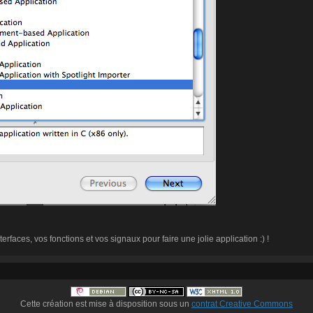
terfaces, vos fonctions et vos signaux pour faire une jolie application :) !
Cette création est mise à disposition sous un
contrat Creative Commons