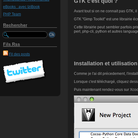
GTK c'est quoi ?
eBooks : avec IziBook
Avant tout si on ne connait pas GTK, il 
PHP Team
GTK "Gimp Toolkit" est une librairie 
Rechercher
Cette librairie peut sembler parfois p
perl, php-cli, python et autres languag
Fils Rss
Fil des posts
Installation et utilisation
Comme je l'ai dit précedement, l'install
Lorsque c'est téléchargé, cliquez dessus
Puis maintenant rendez-vous sur Xcode