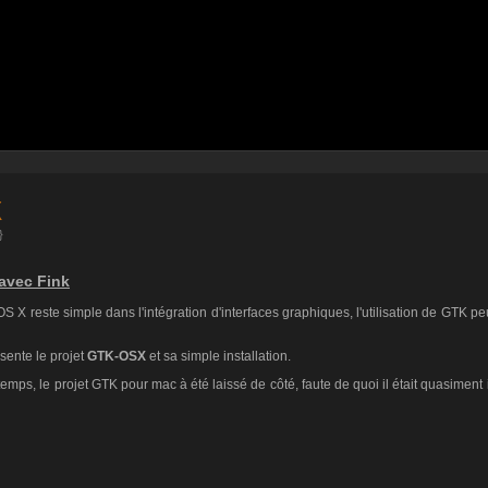
X
}
 avec Fink
 X reste simple dans l'intégration d'interfaces graphiques, l'utilisation de GTK peut
ésente le projet
GTK-OSX
et sa simple installation.
mps, le projet GTK pour mac à été laissé de côté, faute de quoi il était quasiment