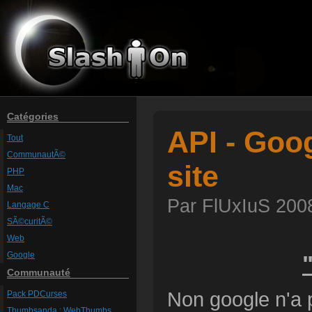
Catégories
API - Goog
Tout
CommunautÃ©
site
PHP
Mac
Par FlUxIuS 2008
Langage C
SÃ©curitÃ©
Web
Google
Communauté
Non google n'a p
Pack PDCurses
Thumbsanda : WebThumbs