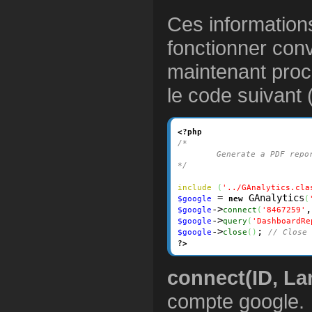
Ces informations
fonctionner con
maintenant procé
le code suivant 
<?php
/*
	Generate a PDF repo
*/
include
(
'../GAnalytics.cla
 = 
 GAnalytics
$google
new
(
->
,
$google
connect
(
'8467259'
->
$google
query
(
'DashboardRe
->
; 
$google
close
(
)
// Close 
?>
connect(ID, L
compte google.