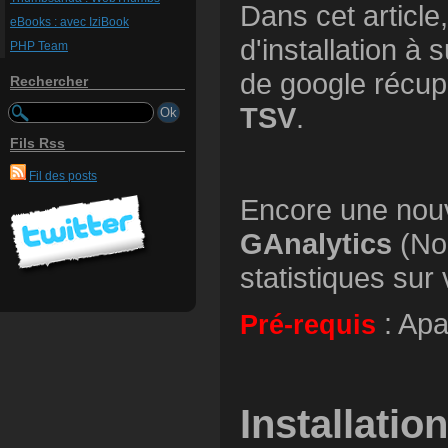
Dans cet article
eBooks : avec IziBook
d'installation à 
PHP Team
de google récup
Rechercher
TSV
.
Fils Rss
Fil des posts
Encore une nouve
GAnalytics
(Non
statistiques sur 
: Ap
Pré-requis
Installation